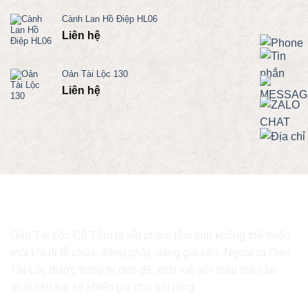
Cành Lan Hồ Điệp HL06
Liên hệ
Oản Tài Lộc 130
Liên hệ
Oản Tài Lộc Cô Tâm là vật phẩm tâm linh không thể thiếu
mỗi khi đi lễ chùa, dâng phật, dâng gia tiên. Ngoài ra Oản
Tài Lộc được trang trí đẹp đẽ, mới mẻ với mẫu mã cập
nhật liên tục sẽ khiến gia chủ hài lòng