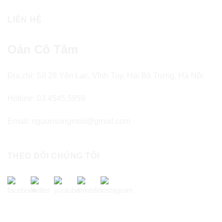
LIÊN HỆ
Oản Cô Tâm
Địa chỉ: Số 28 Yên Lạc, Vĩnh Tuy, Hai Bà Trưng, Hà Nội
Hotline: 03.4545.5959
Email: nguonsongmoii@gmail.com
THEO DÕI CHÚNG TÔI