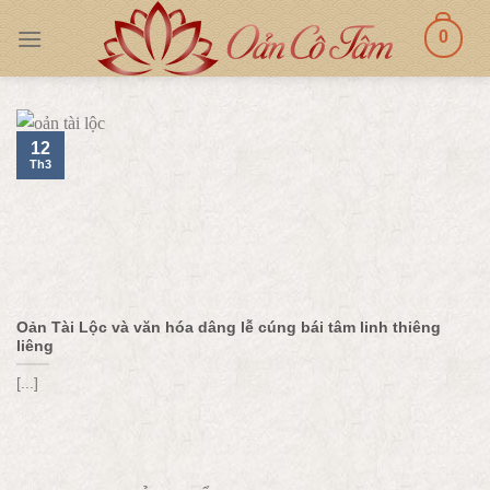
Skip
0
to
content
12
Th3
Oản Tài Lộc và văn hóa dâng lễ cúng bái tâm linh thiêng
liêng
[...]