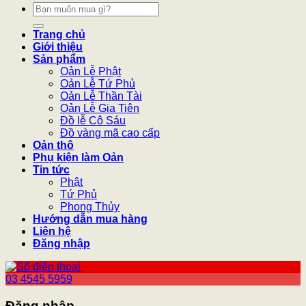
Tìm
kiếm:
Trang chủ
Giới thiệu
Sản phẩm
Oản Lễ Phật
Oản Lễ Tứ Phủ
Oản Lễ Thần Tài
Oản Lễ Gia Tiên
Đồ lễ Cô Sáu
Đồ vàng mã cao cấp
Oản thô
Phụ kiện làm Oản
Tin tức
Phật
Tứ Phủ
Phong Thủy
Hướng dẫn mua hàng
Liên hệ
Đăng nhập
03 4545 5959
Đăng nhập