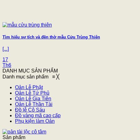
Tìm hiểu sự tích và đền thờ mẫu Cửu Trùng Thiên
[...]
17
Th6
DANH MỤC SẢN PHẨM
Danh mục sản phẩm
≡
╳
Oản Lễ Phật
Oản Lễ Tứ Phủ
Oản Lễ Gia Tiên
Oản Lễ Thần Tài
Đồ lễ Cô Sáu
Đồ vàng mã cao cấp
Phụ kiện làm Oản
Sản phẩm