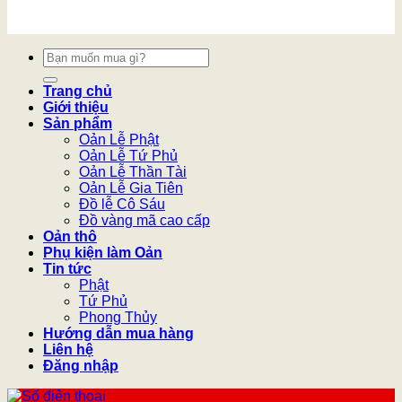
Tìm
kiếm:
Trang chủ
Giới thiệu
Sản phẩm
Oản Lễ Phật
Oản Lễ Tứ Phủ
Oản Lễ Thần Tài
Oản Lễ Gia Tiên
Đồ lễ Cô Sáu
Đồ vàng mã cao cấp
Oản thô
Phụ kiện làm Oản
Tin tức
Phật
Tứ Phủ
Phong Thủy
Hướng dẫn mua hàng
Liên hệ
Đăng nhập