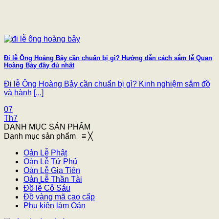
Đi lễ Ông Hoàng Bảy cần chuẩn bị gì? Hướng dẫn cách sắm lễ Quan
Hoàng Bảy đầy đủ nhất
Đi lễ Ông Hoàng Bảy cần chuẩn bị gì? Kinh nghiệm sắm đồ
và hành [...]
07
Th7
DANH MỤC SẢN PHẨM
Danh mục sản phẩm
≡
╳
Oản Lễ Phật
Oản Lễ Tứ Phủ
Oản Lễ Gia Tiên
Oản Lễ Thần Tài
Đồ lễ Cô Sáu
Đồ vàng mã cao cấp
Phụ kiện làm Oản