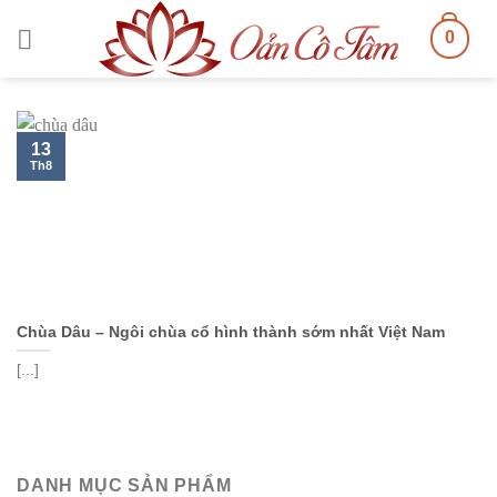
Skip
0
to
content
13
Th8
Chùa Dâu – Ngôi chùa cổ hình thành sớm nhất Việt Nam
[...]
DANH MỤC SẢN PHẨM