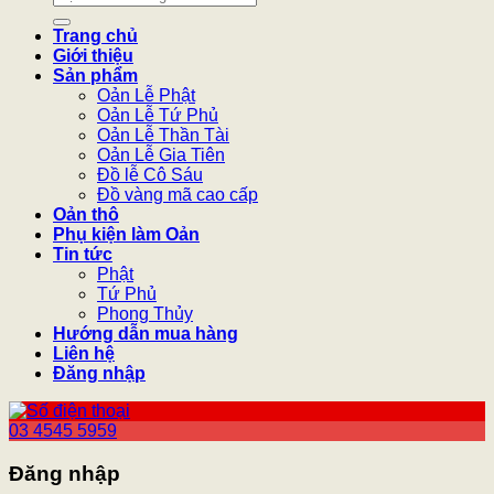
kiếm:
Trang chủ
Giới thiệu
Sản phẩm
Oản Lễ Phật
Oản Lễ Tứ Phủ
Oản Lễ Thần Tài
Oản Lễ Gia Tiên
Đồ lễ Cô Sáu
Đồ vàng mã cao cấp
Oản thô
Phụ kiện làm Oản
Tin tức
Phật
Tứ Phủ
Phong Thủy
Hướng dẫn mua hàng
Liên hệ
Đăng nhập
03 4545 5959
Đăng nhập