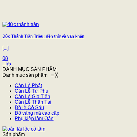
Đức Thánh Trần Triều: đền thờ và văn khấn
[...]
08
Th5
DANH MỤC SẢN PHẨM
Danh mục sản phẩm
≡
╳
Oản Lễ Phật
Oản Lễ Tứ Phủ
Oản Lễ Gia Tiên
Oản Lễ Thần Tài
Đồ lễ Cô Sáu
Đồ vàng mã cao cấp
Phụ kiện làm Oản
Sản phẩm