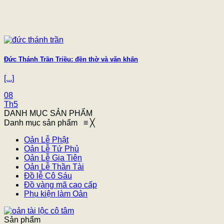
Đức Thánh Trần Triều: đền thờ và văn khấn
[...]
08
Th5
DANH MỤC SẢN PHẨM
Danh mục sản phẩm
≡
╳
Oản Lễ Phật
Oản Lễ Tứ Phủ
Oản Lễ Gia Tiên
Oản Lễ Thần Tài
Đồ lễ Cô Sáu
Đồ vàng mã cao cấp
Phụ kiện làm Oản
Sản phẩm