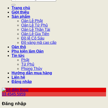
kiếm:
Trang chủ
Giới thiệu
Sản phẩm
Oản Lễ Phật
Oản Lễ Tứ Phủ
Oản Lễ Thần Tài
Oản Lễ Gia Tiên
Đồ lễ Cô Sáu
Đồ vàng mã cao cấp
Oản thô
Phụ kiện làm Oản
Tin tức
Phật
Tứ Phủ
Phong Thủy
Hướng dẫn mua hàng
Liên hệ
Đăng nhập
03 4545 5959
Đăng nhập