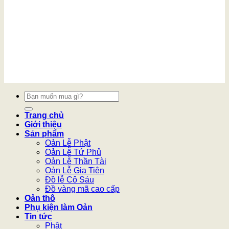
Tìm
kiếm:
Trang chủ
Giới thiệu
Sản phẩm
Oản Lễ Phật
Oản Lễ Tứ Phủ
Oản Lễ Thần Tài
Oản Lễ Gia Tiên
Đồ lễ Cô Sáu
Đồ vàng mã cao cấp
Oản thô
Phụ kiện làm Oản
Tin tức
Phật