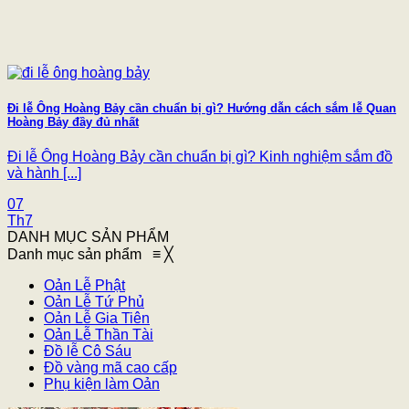
Đi lễ Ông Hoàng Bảy cần chuẩn bị gì? Hướng dẫn cách sắm lễ Quan
Hoàng Bảy đầy đủ nhất
Đi lễ Ông Hoàng Bảy cần chuẩn bị gì? Kinh nghiệm sắm đồ
và hành [...]
07
Th7
DANH MỤC SẢN PHẨM
Danh mục sản phẩm
≡
╳
Oản Lễ Phật
Oản Lễ Tứ Phủ
Oản Lễ Gia Tiên
Oản Lễ Thần Tài
Đồ lễ Cô Sáu
Đồ vàng mã cao cấp
Phụ kiện làm Oản