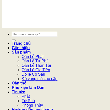
Tìm
kiếm:
Trang chủ
Giới thiệu
Sản phẩm
Oản Lễ Phật
Oản Lễ Tứ Phủ
Oản Lễ Thần Tài
Oản Lễ Gia Tiên
Đồ lễ Cô Sáu
Đồ vàng mã cao cấp
Oản thô
Phụ kiện làm Oản
Tin tức
Phật
Tứ Phủ
Phong Thủy
Hướng dẫn mua hàng