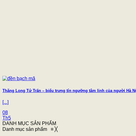
Thăng Long Tứ Trấn – biểu trưng tín ngưỡng tâm linh của người Hà N
[...]
08
Th5
DANH MỤC SẢN PHẨM
Danh mục sản phẩm
≡
╳