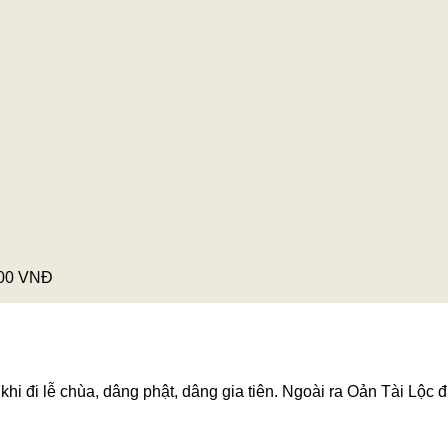
Khoảng
000
VNĐ
giá:
từ
350,000 VNĐ
đến
550,000 VNĐ
hi đi lễ chùa, dâng phật, dâng gia tiên. Ngoài ra Oản Tài Lộc đ