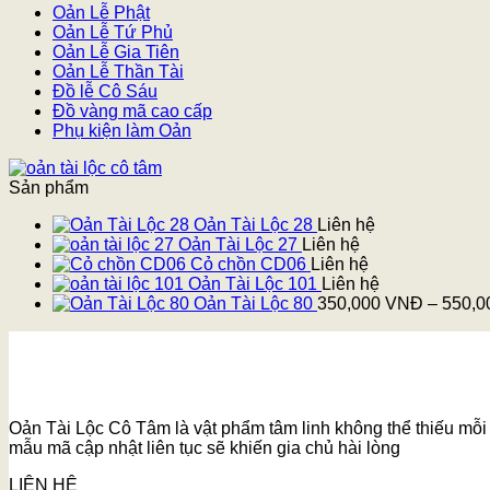
Oản Lễ Phật
Oản Lễ Tứ Phủ
Oản Lễ Gia Tiên
Oản Lễ Thần Tài
Đồ lễ Cô Sáu
Đồ vàng mã cao cấp
Phụ kiện làm Oản
Sản phẩm
Oản Tài Lộc 28
Liên hệ
Oản Tài Lộc 27
Liên hệ
Cỏ chồn CD06
Liên hệ
Oản Tài Lộc 101
Liên hệ
Oản Tài Lộc 80
350,000
VNĐ
–
550,
Oản Tài Lộc Cô Tâm là vật phẩm tâm linh không thể thiếu mỗi k
mẫu mã cập nhật liên tục sẽ khiến gia chủ hài lòng
LIÊN HỆ