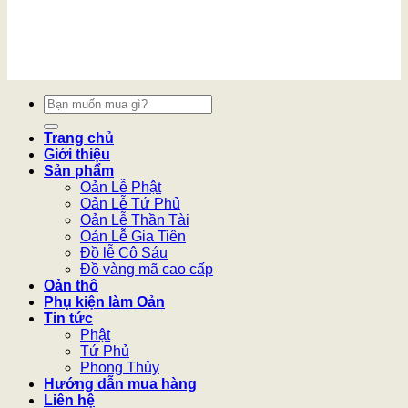
Tìm
kiếm:
Trang chủ
Giới thiệu
Sản phẩm
Oản Lễ Phật
Oản Lễ Tứ Phủ
Oản Lễ Thần Tài
Oản Lễ Gia Tiên
Đồ lễ Cô Sáu
Đồ vàng mã cao cấp
Oản thô
Phụ kiện làm Oản
Tin tức
Phật
Tứ Phủ
Phong Thủy
Hướng dẫn mua hàng
Liên hệ