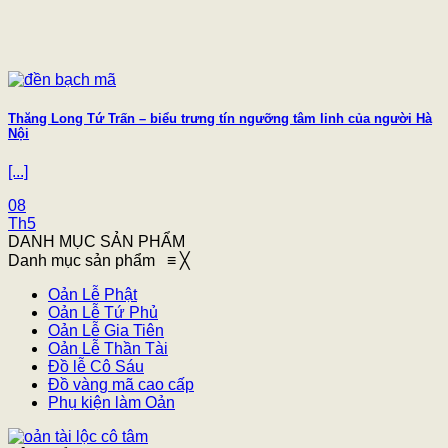
Thăng Long Tứ Trấn – biểu trưng tín ngưỡng tâm linh của người Hà
Nội
[...]
08
Th5
DANH MỤC SẢN PHẨM
Danh mục sản phẩm
≡
╳
Oản Lễ Phật
Oản Lễ Tứ Phủ
Oản Lễ Gia Tiên
Oản Lễ Thần Tài
Đồ lễ Cô Sáu
Đồ vàng mã cao cấp
Phụ kiện làm Oản