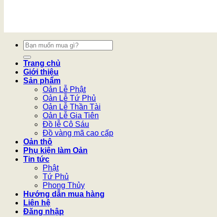
Tìm
kiếm:
Trang chủ
Giới thiệu
Sản phẩm
Oản Lễ Phật
Oản Lễ Tứ Phủ
Oản Lễ Thần Tài
Oản Lễ Gia Tiên
Đồ lễ Cô Sáu
Đồ vàng mã cao cấp
Oản thô
Phụ kiện làm Oản
Tin tức
Phật
Tứ Phủ
Phong Thủy
Hướng dẫn mua hàng
Liên hệ
Đăng nhập