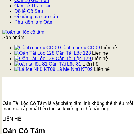
Oản Lễ Gia Tiên
Oản Lễ Thần Tài
Đồ lễ Cô Sáu
Đồ vàng mã cao cấp
Phụ kiện làm Oản
Sản phẩm
Cành cherry CD09
Liên hệ
Oản Tài Lộc 128
Liên hệ
Oản Tài Lộc 129
Liên hệ
Oản Tài Lộc 81
Liên hệ
Lá Me Nhũ KT09
Liên hệ
Oản Tài Lộc Cô Tâm là vật phẩm tâm linh không thể thiếu mỗi k
mẫu mã cập nhật liên tục sẽ khiến gia chủ hài lòng
LIÊN HỆ
Oản Cô Tâm