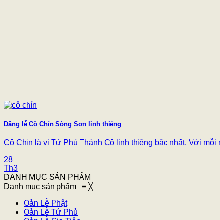
Dâng lễ Cô Chín Sòng Sơn linh thiêng
Cô Chín là vị Tứ Phủ Thánh Cô linh thiêng bậc nhất. Với mỗi m
28
Th3
DANH MỤC SẢN PHẨM
Danh mục sản phẩm
≡
╳
Oản Lễ Phật
Oản Lễ Tứ Phủ