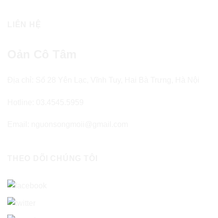
LIÊN HỆ
Oản Cô Tâm
Địa chỉ: Số 28 Yên Lạc, Vĩnh Tuy, Hai Bà Trưng, Hà Nội
Hotline: 03.4545.5959
Email: nguonsongmoii@gmail.com
THEO DÕI CHÚNG TÔI