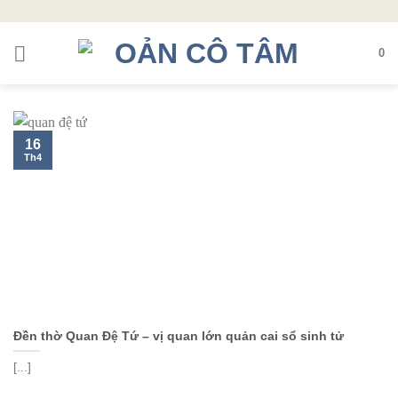
Skip
to
0
content
16
Th4
Đền thờ Quan Đệ Tứ – vị quan lớn quản cai sổ sinh tử
[...]