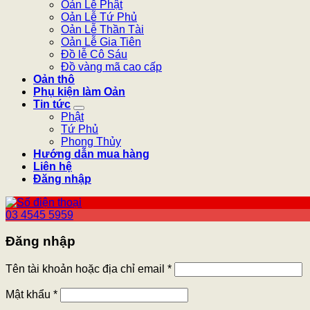
Oản Lễ Phật
Oản Lễ Tứ Phủ
Oản Lễ Thần Tài
Oản Lễ Gia Tiên
Đồ lễ Cô Sáu
Đồ vàng mã cao cấp
Oản thô
Phụ kiện làm Oản
Tin tức
Phật
Tứ Phủ
Phong Thủy
Hướng dẫn mua hàng
Liên hệ
Đăng nhập
03 4545 5959
Đăng nhập
Tên tài khoản hoặc địa chỉ email
*
Mật khẩu
*