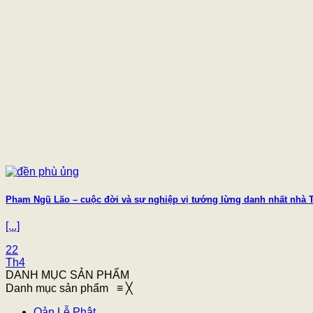
Phạm Ngũ Lão – cuộc đời và sự nghiệp vị tướng lừng danh nhất nhà 
[...]
22
Th4
DANH MỤC SẢN PHẨM
Danh mục sản phẩm
≡
╳
Oản Lễ Phật