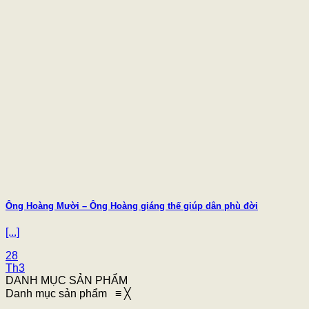
Ông Hoàng Mười – Ông Hoàng giáng thế giúp dân phù đời
[...]
28
Th3
DANH MỤC SẢN PHẨM
Danh mục sản phẩm
≡
╳