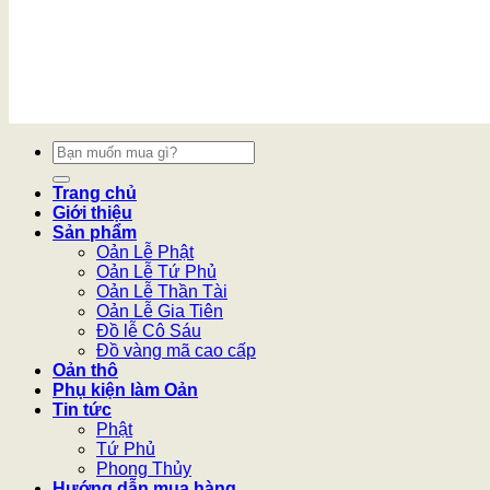
Tìm
kiếm:
Trang chủ
Giới thiệu
Sản phẩm
Oản Lễ Phật
Oản Lễ Tứ Phủ
Oản Lễ Thần Tài
Oản Lễ Gia Tiên
Đồ lễ Cô Sáu
Đồ vàng mã cao cấp
Oản thô
Phụ kiện làm Oản
Tin tức
Phật
Tứ Phủ
Phong Thủy
Hướng dẫn mua hàng