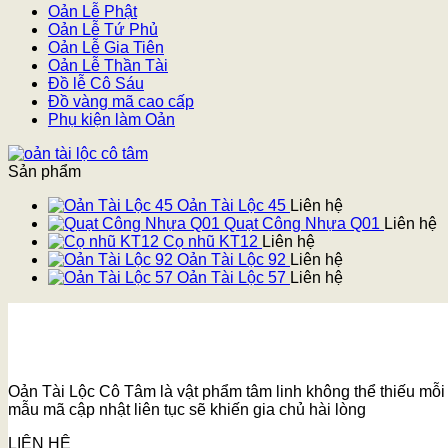
Oản Lễ Phật
Oản Lễ Tứ Phủ
Oản Lễ Gia Tiên
Oản Lễ Thần Tài
Đồ lễ Cô Sáu
Đồ vàng mã cao cấp
Phụ kiện làm Oản
Sản phẩm
Oản Tài Lộc 45
Liên hệ
Quạt Công Nhựa Q01
Liên hệ
Cọ nhũ KT12
Liên hệ
Oản Tài Lộc 92
Liên hệ
Oản Tài Lộc 57
Liên hệ
Oản Tài Lộc Cô Tâm là vật phẩm tâm linh không thể thiếu mỗi k
mẫu mã cập nhật liên tục sẽ khiến gia chủ hài lòng
LIÊN HỆ