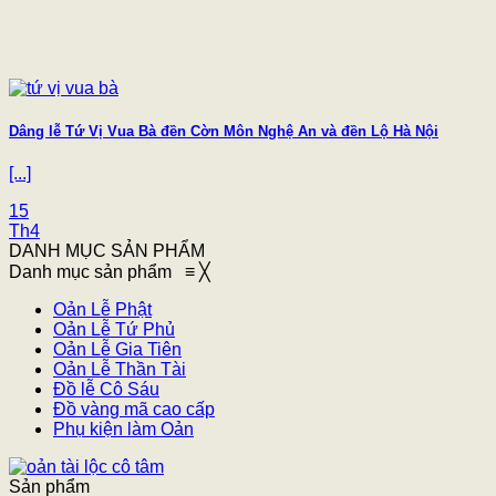
Dâng lễ Tứ Vị Vua Bà đền Cờn Môn Nghệ An và đền Lộ Hà Nội
[...]
15
Th4
DANH MỤC SẢN PHẨM
Danh mục sản phẩm
≡
╳
Oản Lễ Phật
Oản Lễ Tứ Phủ
Oản Lễ Gia Tiên
Oản Lễ Thần Tài
Đồ lễ Cô Sáu
Đồ vàng mã cao cấp
Phụ kiện làm Oản
Sản phẩm