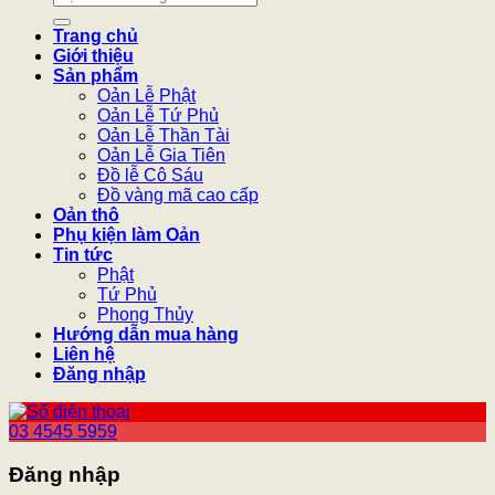
kiếm:
Trang chủ
Giới thiệu
Sản phẩm
Oản Lễ Phật
Oản Lễ Tứ Phủ
Oản Lễ Thần Tài
Oản Lễ Gia Tiên
Đồ lễ Cô Sáu
Đồ vàng mã cao cấp
Oản thô
Phụ kiện làm Oản
Tin tức
Phật
Tứ Phủ
Phong Thủy
Hướng dẫn mua hàng
Liên hệ
Đăng nhập
03 4545 5959
Đăng nhập