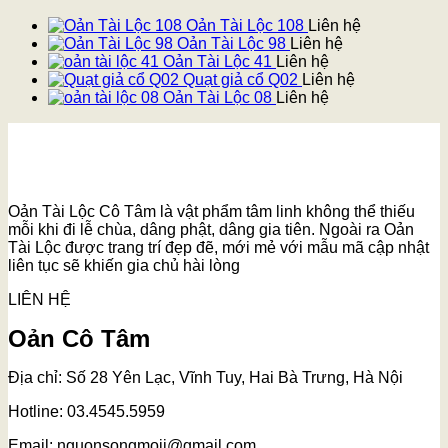
Oản Tài Lộc 108
Liên hệ
Oản Tài Lộc 98
Liên hệ
Oản Tài Lộc 41
Liên hệ
Quạt giả cổ Q02
Liên hệ
Oản Tài Lộc 08
Liên hệ
Oản Tài Lộc Cô Tâm là vật phẩm tâm linh không thể thiếu
mỗi khi đi lễ chùa, dâng phật, dâng gia tiên. Ngoài ra Oản
Tài Lộc được trang trí đẹp đẽ, mới mẻ với mẫu mã cập nhật
liên tục sẽ khiến gia chủ hài lòng
LIÊN HỆ
Oản Cô Tâm
Địa chỉ: Số 28 Yên Lạc, Vĩnh Tuy, Hai Bà Trưng, Hà Nội
Hotline: 03.4545.5959
Email: nguonsongmoii@gmail.com