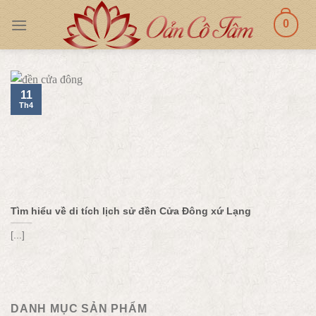
Skip
0
to
content
11
Th4
Tìm hiểu về di tích lịch sử đền Cửa Đông xứ Lạng
[...]
DANH MỤC SẢN PHẨM