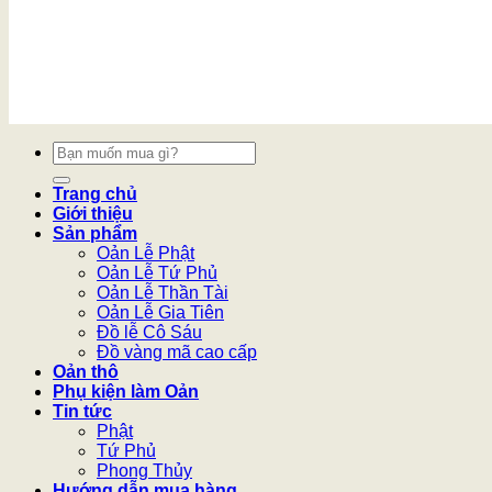
Tìm
kiếm:
Trang chủ
Giới thiệu
Sản phẩm
Oản Lễ Phật
Oản Lễ Tứ Phủ
Oản Lễ Thần Tài
Oản Lễ Gia Tiên
Đồ lễ Cô Sáu
Đồ vàng mã cao cấp
Oản thô
Phụ kiện làm Oản
Tin tức
Phật
Tứ Phủ
Phong Thủy
Hướng dẫn mua hàng