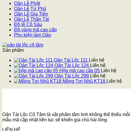
Oản Lễ Phật
Oản Lễ Tứ Phủ
Oản Lễ Gia Tiên
Oản Lễ Thần Tài
Đồ lễ Cô Sáu
Đồ vàng mã cao cấp
Phụ kiện làm Oản
Sản phẩm
Oản Tài Lộc 111
Liên hệ
Oản Tài Lộc 124
Liên hệ
Hộp mã cao cấp 05
Liên hệ
Oản Tài Lộc 299
Liên hệ
Mồng Tơi Nhũ KT18
Liên hệ
Oản Tài Lộc Cô Tâm là vật phẩm tâm linh không thể thiếu mỗi k
mẫu mã cập nhật liên tục sẽ khiến gia chủ hài lòng
LIÊN HỆ