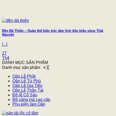
Đền Đá Thiên – Quần thể kiến trúc tâm linh tiêu biểu vùng Thái
Nguyên
[...]
27
Th4
DANH MỤC SẢN PHẨM
Danh mục sản phẩm
≡
╳
Oản Lễ Phật
Oản Lễ Tứ Phủ
Oản Lễ Gia Tiên
Oản Lễ Thần Tài
Đồ lễ Cô Sáu
Đồ vàng mã cao cấp
Phụ kiện làm Oản