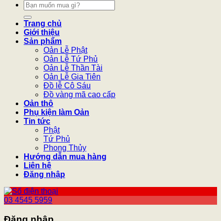
Tìm
kiếm:
Trang chủ
Giới thiệu
Sản phẩm
Oản Lễ Phật
Oản Lễ Tứ Phủ
Oản Lễ Thần Tài
Oản Lễ Gia Tiên
Đồ lễ Cô Sáu
Đồ vàng mã cao cấp
Oản thô
Phụ kiện làm Oản
Tin tức
Phật
Tứ Phủ
Phong Thủy
Hướng dẫn mua hàng
Liên hệ
Đăng nhập
03 4545 5959
Đăng nhập