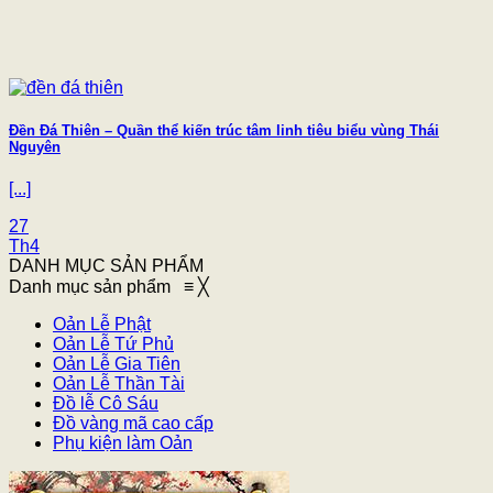
Đền Đá Thiên – Quần thể kiến trúc tâm linh tiêu biểu vùng Thái
Nguyên
[...]
27
Th4
DANH MỤC SẢN PHẨM
Danh mục sản phẩm
≡
╳
Oản Lễ Phật
Oản Lễ Tứ Phủ
Oản Lễ Gia Tiên
Oản Lễ Thần Tài
Đồ lễ Cô Sáu
Đồ vàng mã cao cấp
Phụ kiện làm Oản