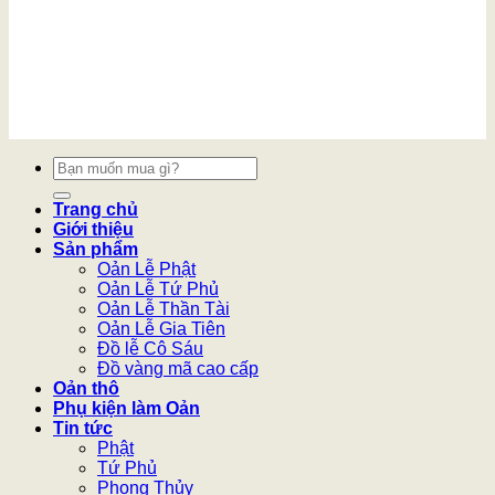
Tìm
kiếm:
Trang chủ
Giới thiệu
Sản phẩm
Oản Lễ Phật
Oản Lễ Tứ Phủ
Oản Lễ Thần Tài
Oản Lễ Gia Tiên
Đồ lễ Cô Sáu
Đồ vàng mã cao cấp
Oản thô
Phụ kiện làm Oản
Tin tức
Phật
Tứ Phủ
Phong Thủy