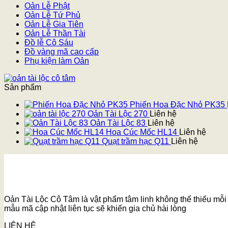
Oản Lễ Phật
Oản Lễ Tứ Phủ
Oản Lễ Gia Tiên
Oản Lễ Thần Tài
Đồ lễ Cô Sáu
Đồ vàng mã cao cấp
Phụ kiện làm Oản
Sản phẩm
Phiến Hoa Đặc Nhỏ PK35
Oản Tài Lộc 270
Liên hệ
Oản Tài Lộc 83
Liên hệ
Hoa Cúc Mốc HL14
Liên hệ
Quạt trầm hạc Q11
Liên hệ
Oản Tài Lộc Cô Tâm là vật phẩm tâm linh không thể thiếu mỗi k
mẫu mã cập nhật liên tục sẽ khiến gia chủ hài lòng
LIÊN HỆ