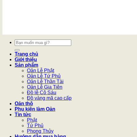
Tìm
kiếm:
Trang chủ
Giới thiệu
Sản phẩm
Oản Lễ Phật
Oản Lễ Tứ Phủ
Oản Lễ Thần Tài
Oản Lễ Gia Tiên
Đồ lễ Cô Sáu
Đồ vàng mã cao cấp
Oản thô
Phụ kiện làm Oản
Tin tức
Phật
Tứ Phủ
Phong Thủy
Hướng dẫn mua hàng