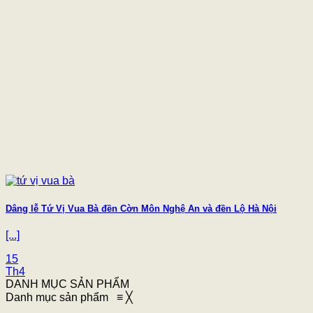
Dâng lễ Tứ Vị Vua Bà đền Cờn Môn Nghệ An và đền Lộ Hà Nội
[...]
15
Th4
DANH MỤC SẢN PHẨM
Danh mục sản phẩm
≡
╳