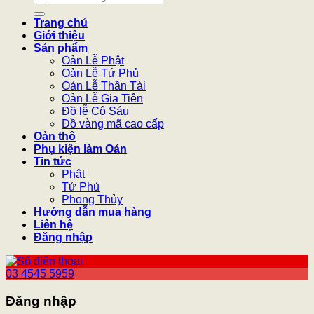
kiếm:
Trang chủ
Giới thiệu
Sản phẩm
Oản Lễ Phật
Oản Lễ Tứ Phủ
Oản Lễ Thần Tài
Oản Lễ Gia Tiên
Đồ lễ Cô Sáu
Đồ vàng mã cao cấp
Oản thô
Phụ kiện làm Oản
Tin tức
Phật
Tứ Phủ
Phong Thủy
Hướng dẫn mua hàng
Liên hệ
Đăng nhập
03 4545 5959
Đăng nhập