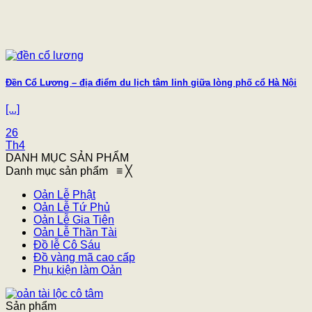
Đền Cổ Lương – địa điểm du lịch tâm linh giữa lòng phố cổ Hà Nội
[...]
26
Th4
DANH MỤC SẢN PHẨM
Danh mục sản phẩm
≡
╳
Oản Lễ Phật
Oản Lễ Tứ Phủ
Oản Lễ Gia Tiên
Oản Lễ Thần Tài
Đồ lễ Cô Sáu
Đồ vàng mã cao cấp
Phụ kiện làm Oản
Sản phẩm