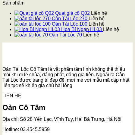
Sản phẩm
Quạt giả cổ Q02
Liên hệ
Oản Tài Lộc 270
Liên hệ
Oản Tài Lộc 100
Liên hệ
Hoa Bỉ Ngạn HL03
Liên hệ
Oản Tài Lộc 70
Liên hệ
Oản Tài Lộc Cô Tâm là vật phẩm tâm linh không thể thiếu
mỗi khi đi lễ chùa, dâng phật, dâng gia tiên. Ngoài ra Oản
Tài Lộc được trang trí đẹp đẽ, mới mẻ với mẫu mã cập nhật
liên tục sẽ khiến gia chủ hài lòng
LIÊN HỆ
Oản Cô Tâm
Địa chỉ: Số 28 Yên Lạc, Vĩnh Tuy, Hai Bà Trưng, Hà Nội
Hotline: 03.4545.5959