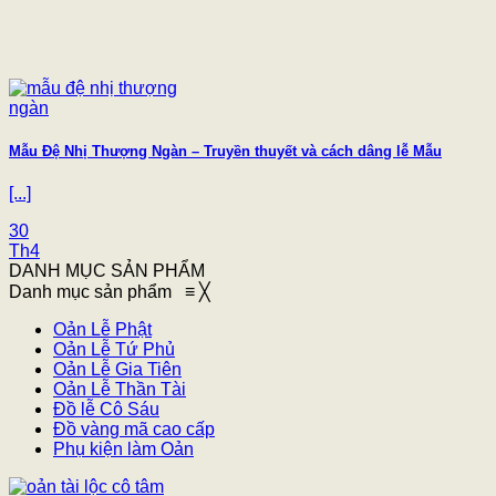
Mẫu Đệ Nhị Thượng Ngàn – Truyền thuyết và cách dâng lễ Mẫu
[...]
30
Th4
DANH MỤC SẢN PHẨM
Danh mục sản phẩm
≡
╳
Oản Lễ Phật
Oản Lễ Tứ Phủ
Oản Lễ Gia Tiên
Oản Lễ Thần Tài
Đồ lễ Cô Sáu
Đồ vàng mã cao cấp
Phụ kiện làm Oản