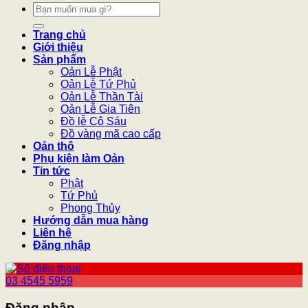
Tìm
kiếm:
Trang chủ
Giới thiệu
Sản phẩm
Oản Lễ Phật
Oản Lễ Tứ Phủ
Oản Lễ Thần Tài
Oản Lễ Gia Tiên
Đồ lễ Cô Sáu
Đồ vàng mã cao cấp
Oản thô
Phụ kiện làm Oản
Tin tức
Phật
Tứ Phủ
Phong Thủy
Hướng dẫn mua hàng
Liên hệ
Đăng nhập
03 4545 5959
Đăng nhập