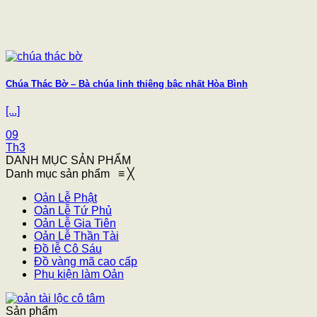
Chúa Thác Bờ – Bà chúa linh thiêng bậc nhất Hòa Bình
[...]
09
Th3
DANH MỤC SẢN PHẨM
Danh mục sản phẩm
≡
╳
Oản Lễ Phật
Oản Lễ Tứ Phủ
Oản Lễ Gia Tiên
Oản Lễ Thần Tài
Đồ lễ Cô Sáu
Đồ vàng mã cao cấp
Phụ kiện làm Oản
Sản phẩm