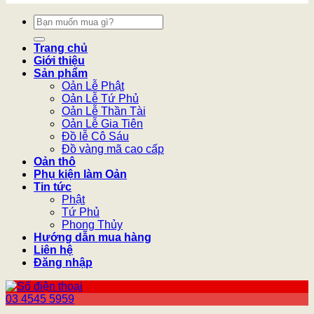
Tìm
kiếm:
Trang chủ
Giới thiệu
Sản phẩm
Oản Lễ Phật
Oản Lễ Tứ Phủ
Oản Lễ Thần Tài
Oản Lễ Gia Tiên
Đồ lễ Cô Sáu
Đồ vàng mã cao cấp
Oản thô
Phụ kiện làm Oản
Tin tức
Phật
Tứ Phủ
Phong Thủy
Hướng dẫn mua hàng
Liên hệ
Đăng nhập
03 4545 5959