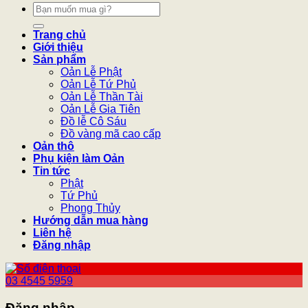
Tìm
kiếm:
Trang chủ
Giới thiệu
Sản phẩm
Oản Lễ Phật
Oản Lễ Tứ Phủ
Oản Lễ Thần Tài
Oản Lễ Gia Tiên
Đồ lễ Cô Sáu
Đồ vàng mã cao cấp
Oản thô
Phụ kiện làm Oản
Tin tức
Phật
Tứ Phủ
Phong Thủy
Hướng dẫn mua hàng
Liên hệ
Đăng nhập
03 4545 5959
Đăng nhập