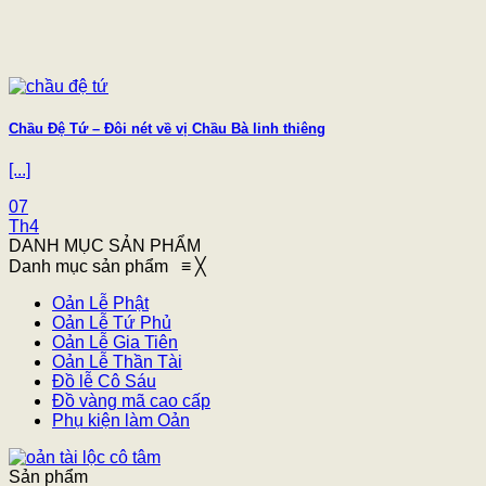
Chầu Đệ Tứ – Đôi nét về vị Chầu Bà linh thiêng
[...]
07
Th4
DANH MỤC SẢN PHẨM
Danh mục sản phẩm
≡
╳
Oản Lễ Phật
Oản Lễ Tứ Phủ
Oản Lễ Gia Tiên
Oản Lễ Thần Tài
Đồ lễ Cô Sáu
Đồ vàng mã cao cấp
Phụ kiện làm Oản
Sản phẩm