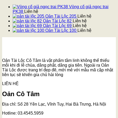
Vòng cổ giả ngọc trai
PK38
Liên hệ
Oản Tài Lộc 205
Liên hệ
Oản Tài Lộc 82
Liên hệ
Oản Tài Lộc 69
Liên hệ
Oản Tài Lộc 100
Liên hệ
Oản Tài Lộc Cô Tâm là vật phẩm tâm linh không thể thiếu
mỗi khi đi lễ chùa, dâng phật, dâng gia tiên. Ngoài ra Oản
Tài Lộc được trang trí đẹp đẽ, mới mẻ với mẫu mã cập nhật
liên tục sẽ khiến gia chủ hài lòng
LIÊN HỆ
Oản Cô Tâm
Địa chỉ: Số 28 Yên Lạc, Vĩnh Tuy, Hai Bà Trưng, Hà Nội
Hotline: 03.4545.5959