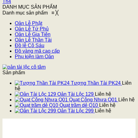
Th4
DANH MỤC SẢN PHẨM
Danh mục sản phẩm
≡
╳
Oản Lễ Phật
Oản Lễ Tứ Phủ
Oản Lễ Gia Tiên
Oản Lễ Thần Tài
Đồ lễ Cô Sáu
Đồ vàng mã cao cấp
Phụ kiện làm Oản
Sản phẩm
Tượng Thần Tài PK24
Liên
hệ
Oản Tài Lộc 129
Liên hệ
Quạt Công Nhựa Q01
Liên hệ
Quạt trầm dẻ Q10
Liên hệ
Oản Tài Lộc 299
Liên hệ