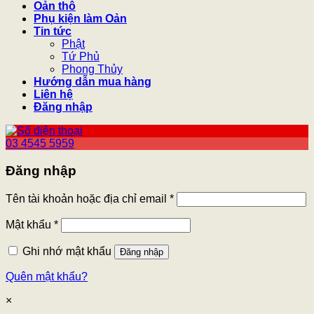
Oản thô
Phụ kiện làm Oản
Tin tức
Phật
Tứ Phủ
Phong Thủy
Hướng dẫn mua hàng
Liên hệ
Đăng nhập
03 4545 5959
Đăng nhập
Tên tài khoản hoặc địa chỉ email
*
Mật khẩu
*
Ghi nhớ mật khẩu
Đăng nhập
Quên mật khẩu?
×