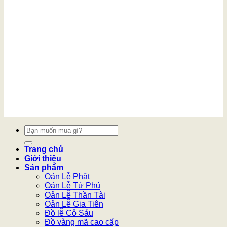
Tìm
kiếm:
Trang chủ
Giới thiệu
Sản phẩm
Oản Lễ Phật
Oản Lễ Tứ Phủ
Oản Lễ Thần Tài
Oản Lễ Gia Tiên
Đồ lễ Cô Sáu
Đồ vàng mã cao cấp