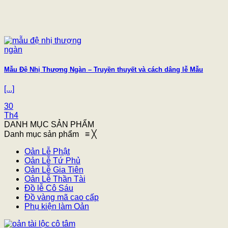
Mẫu Đệ Nhị Thượng Ngàn – Truyền thuyết và cách dâng lễ Mẫu
[...]
30
Th4
DANH MỤC SẢN PHẨM
Danh mục sản phẩm
≡
╳
Oản Lễ Phật
Oản Lễ Tứ Phủ
Oản Lễ Gia Tiên
Oản Lễ Thần Tài
Đồ lễ Cô Sáu
Đồ vàng mã cao cấp
Phụ kiện làm Oản