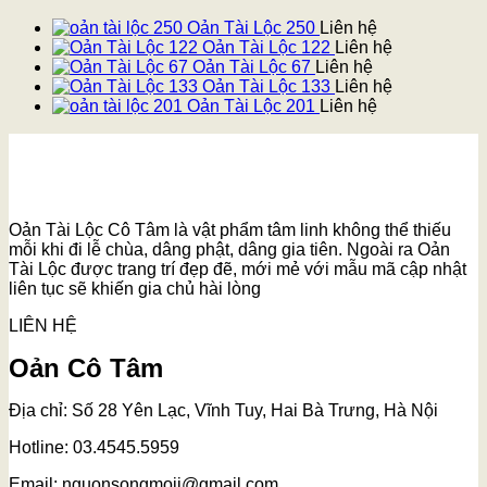
Oản Tài Lộc 250
Liên hệ
Oản Tài Lộc 122
Liên hệ
Oản Tài Lộc 67
Liên hệ
Oản Tài Lộc 133
Liên hệ
Oản Tài Lộc 201
Liên hệ
Oản Tài Lộc Cô Tâm là vật phẩm tâm linh không thể thiếu
mỗi khi đi lễ chùa, dâng phật, dâng gia tiên. Ngoài ra Oản
Tài Lộc được trang trí đẹp đẽ, mới mẻ với mẫu mã cập nhật
liên tục sẽ khiến gia chủ hài lòng
LIÊN HỆ
Oản Cô Tâm
Địa chỉ: Số 28 Yên Lạc, Vĩnh Tuy, Hai Bà Trưng, Hà Nội
Hotline: 03.4545.5959
Email: nguonsongmoii@gmail.com