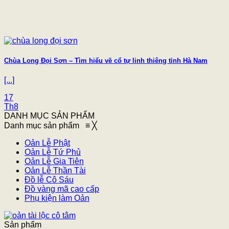
Chùa Long Đọi Sơn – Tìm hiểu về cổ tự linh thiêng tỉnh Hà Nam
[...]
17
Th8
DANH MỤC SẢN PHẨM
Danh mục sản phẩm
≡
╳
Oản Lễ Phật
Oản Lễ Tứ Phủ
Oản Lễ Gia Tiên
Oản Lễ Thần Tài
Đồ lễ Cô Sáu
Đồ vàng mã cao cấp
Phụ kiện làm Oản
Sản phẩm