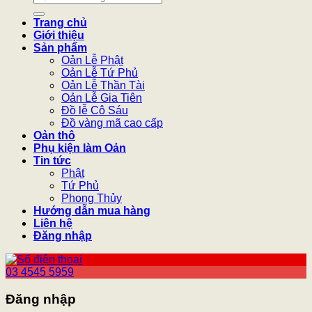
kiếm:
Trang chủ
Giới thiệu
Sản phẩm
Oản Lễ Phật
Oản Lễ Tứ Phủ
Oản Lễ Thần Tài
Oản Lễ Gia Tiên
Đồ lễ Cô Sáu
Đồ vàng mã cao cấp
Oản thô
Phụ kiện làm Oản
Tin tức
Phật
Tứ Phủ
Phong Thủy
Hướng dẫn mua hàng
Liên hệ
Đăng nhập
03 4545 5959
Đăng nhập