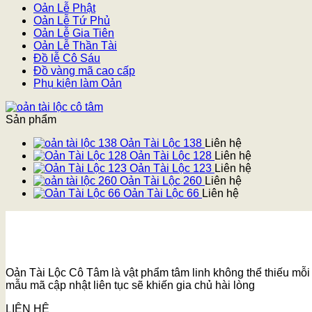
Oản Lễ Phật
Oản Lễ Tứ Phủ
Oản Lễ Gia Tiên
Oản Lễ Thần Tài
Đồ lễ Cô Sáu
Đồ vàng mã cao cấp
Phụ kiện làm Oản
Sản phẩm
Oản Tài Lộc 138
Liên hệ
Oản Tài Lộc 128
Liên hệ
Oản Tài Lộc 123
Liên hệ
Oản Tài Lộc 260
Liên hệ
Oản Tài Lộc 66
Liên hệ
Oản Tài Lộc Cô Tâm là vật phẩm tâm linh không thể thiếu mỗi k
mẫu mã cập nhật liên tục sẽ khiến gia chủ hài lòng
LIÊN HỆ