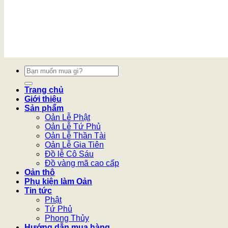
Tìm
kiếm:
Trang chủ
Giới thiệu
Sản phẩm
Oản Lễ Phật
Oản Lễ Tứ Phủ
Oản Lễ Thần Tài
Oản Lễ Gia Tiên
Đồ lễ Cô Sáu
Đồ vàng mã cao cấp
Oản thô
Phụ kiện làm Oản
Tin tức
Phật
Tứ Phủ
Phong Thủy
Hướng dẫn mua hàng