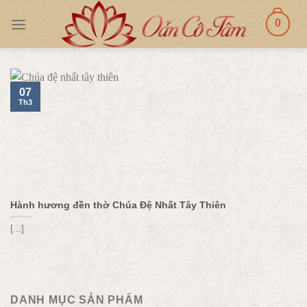
Skip
0
to
content
07
Th3
Hành hương đền thờ Chúa Đệ Nhất Tây Thiên
[...]
DANH MỤC SẢN PHẨM