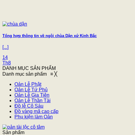
Tổng hợp thông tin về ngôi chùa Dận xứ Kinh Bắc
[...]
14
Th8
DANH MỤC SẢN PHẨM
Danh mục sản phẩm
≡
╳
Oản Lễ Phật
Oản Lễ Tứ Phủ
Oản Lễ Gia Tiên
Oản Lễ Thần Tài
Đồ lễ Cô Sáu
Đồ vàng mã cao cấp
Phụ kiện làm Oản
Sản phẩm