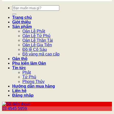
Tìm
kiếm:
Trang chủ
Giới thiệu
Sản phẩm
Oản Lễ Phật
Oản Lễ Tứ Phủ
Oản Lễ Thần Tài
Oản Lễ Gia Tiên
Đồ lễ Cô Sáu
Đồ vàng mã cao cấp
Oản thô
Phụ kiện làm Oản
Tin tức
Phật
Tứ Phủ
Phong Thủy
Hướng dẫn mua hàng
Liên hệ
Đăng nhập
03 4545 5959