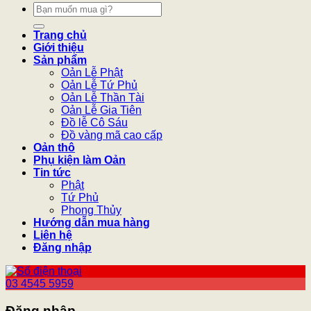
Tìm
kiếm:
Trang chủ
Giới thiệu
Sản phẩm
Oản Lễ Phật
Oản Lễ Tứ Phủ
Oản Lễ Thần Tài
Oản Lễ Gia Tiên
Đồ lễ Cô Sáu
Đồ vàng mã cao cấp
Oản thô
Phụ kiện làm Oản
Tin tức
Phật
Tứ Phủ
Phong Thủy
Hướng dẫn mua hàng
Liên hệ
Đăng nhập
03 4545 5959
Đăng nhập