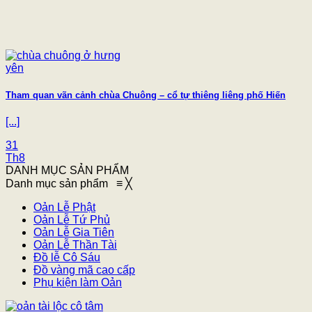
Tham quan vãn cảnh chùa Chuông – cổ tự thiêng liêng phố Hiến
[...]
31
Th8
DANH MỤC SẢN PHẨM
Danh mục sản phẩm
≡
╳
Oản Lễ Phật
Oản Lễ Tứ Phủ
Oản Lễ Gia Tiên
Oản Lễ Thần Tài
Đồ lễ Cô Sáu
Đồ vàng mã cao cấp
Phụ kiện làm Oản