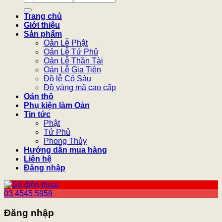
kiếm:
Trang chủ
Giới thiệu
Sản phẩm
Oản Lễ Phật
Oản Lễ Tứ Phủ
Oản Lễ Thần Tài
Oản Lễ Gia Tiên
Đồ lễ Cô Sáu
Đồ vàng mã cao cấp
Oản thô
Phụ kiện làm Oản
Tin tức
Phật
Tứ Phủ
Phong Thủy
Hướng dẫn mua hàng
Liên hệ
Đăng nhập
03 4545 5959
Đăng nhập