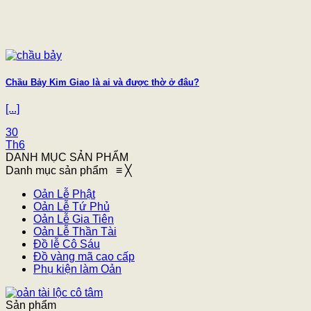
Chầu Bảy Kim Giao là ai và được thờ ở đâu?
[...]
30
Th6
DANH MỤC SẢN PHẨM
Danh mục sản phẩm
≡
╳
Oản Lễ Phật
Oản Lễ Tứ Phủ
Oản Lễ Gia Tiên
Oản Lễ Thần Tài
Đồ lễ Cô Sáu
Đồ vàng mã cao cấp
Phụ kiện làm Oản
Sản phẩm