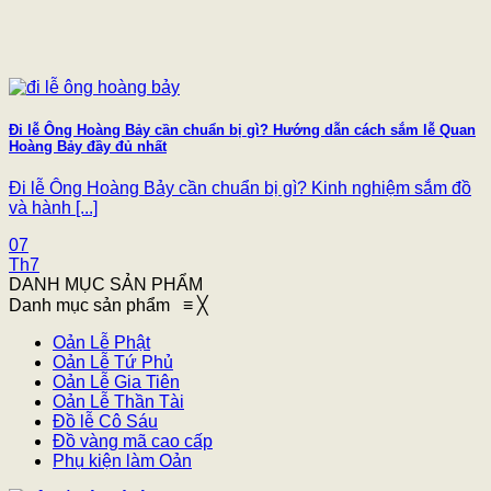
Đi lễ Ông Hoàng Bảy cần chuẩn bị gì? Hướng dẫn cách sắm lễ Quan
Hoàng Bảy đầy đủ nhất
Đi lễ Ông Hoàng Bảy cần chuẩn bị gì? Kinh nghiệm sắm đồ
và hành [...]
07
Th7
DANH MỤC SẢN PHẨM
Danh mục sản phẩm
≡
╳
Oản Lễ Phật
Oản Lễ Tứ Phủ
Oản Lễ Gia Tiên
Oản Lễ Thần Tài
Đồ lễ Cô Sáu
Đồ vàng mã cao cấp
Phụ kiện làm Oản