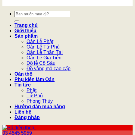
Tìm
kiếm:
Trang chủ
Giới thiệu
Sản phẩm
Oản Lễ Phật
Oản Lễ Tứ Phủ
Oản Lễ Thần Tài
Oản Lễ Gia Tiên
Đồ lễ Cô Sáu
Đồ vàng mã cao cấp
Oản thô
Phụ kiện làm Oản
Tin tức
Phật
Tứ Phủ
Phong Thủy
Hướng dẫn mua hàng
Liên hệ
Đăng nhập
03 4545 5959