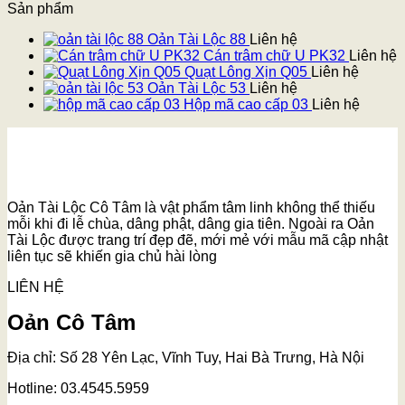
Sản phẩm
Oản Tài Lộc 88
Liên hệ
Cán trâm chữ U PK32
Liên hệ
Quạt Lông Xịn Q05
Liên hệ
Oản Tài Lộc 53
Liên hệ
Hộp mã cao cấp 03
Liên hệ
Oản Tài Lộc Cô Tâm là vật phẩm tâm linh không thể thiếu
mỗi khi đi lễ chùa, dâng phật, dâng gia tiên. Ngoài ra Oản
Tài Lộc được trang trí đẹp đẽ, mới mẻ với mẫu mã cập nhật
liên tục sẽ khiến gia chủ hài lòng
LIÊN HỆ
Oản Cô Tâm
Địa chỉ: Số 28 Yên Lạc, Vĩnh Tuy, Hai Bà Trưng, Hà Nội
Hotline: 03.4545.5959