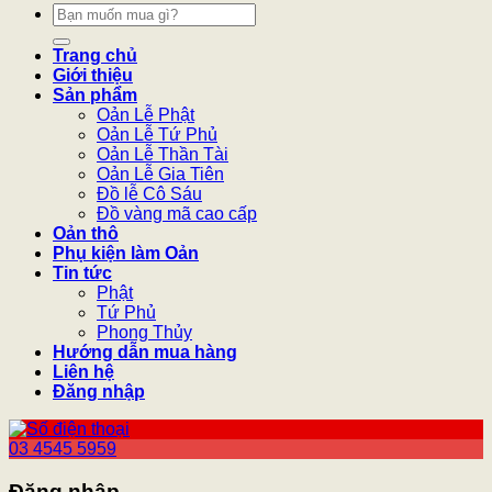
Tìm
kiếm:
Trang chủ
Giới thiệu
Sản phẩm
Oản Lễ Phật
Oản Lễ Tứ Phủ
Oản Lễ Thần Tài
Oản Lễ Gia Tiên
Đồ lễ Cô Sáu
Đồ vàng mã cao cấp
Oản thô
Phụ kiện làm Oản
Tin tức
Phật
Tứ Phủ
Phong Thủy
Hướng dẫn mua hàng
Liên hệ
Đăng nhập
03 4545 5959
Đăng nhập