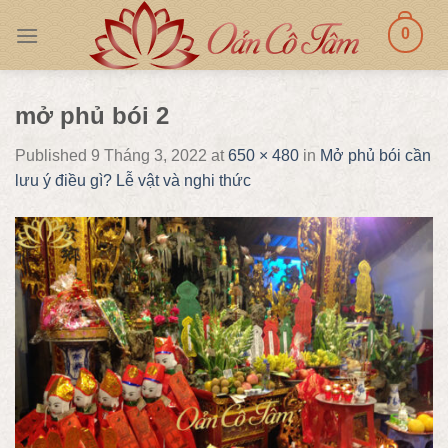
Skip
0
to
content
mở phủ bói 2
Published
9 Tháng 3, 2022
at
650 × 480
in
Mở phủ bói cần
lưu ý điều gì? Lễ vật và nghi thức