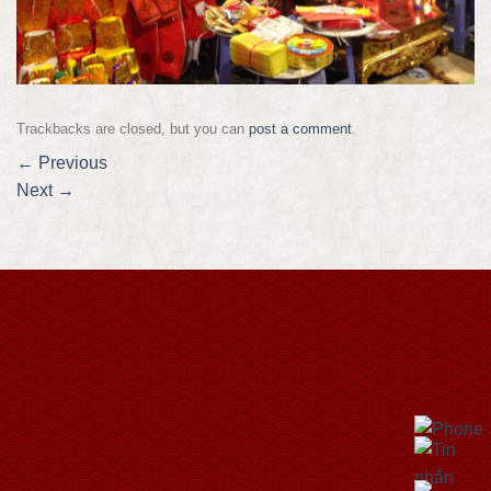
Trackbacks are closed, but you can
post a comment
.
←
Previous
Next
→