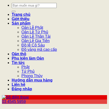
Tìm
kiếm:
Trang chủ
Giới thiệu
Sản phẩm
Oản Lễ Phật
Oản Lễ Tứ Phủ
Oản Lễ Thần Tài
Oản Lễ Gia Tiên
Đồ lễ Cô Sáu
Đồ vàng mã cao cấp
Oản thô
Phụ kiện làm Oản
Tin tức
Phật
Tứ Phủ
Phong Thủy
Hướng dẫn mua hàng
Liên hệ
Đăng nhập
03 4545 5959