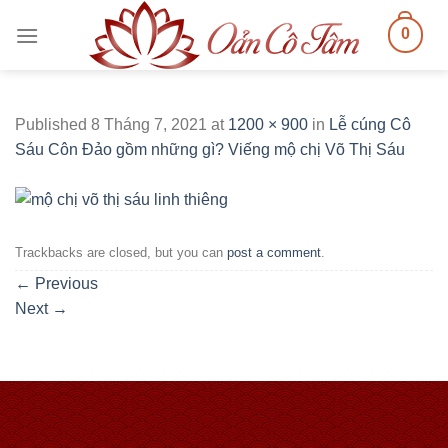
Skip
0
to
content
Published
8 Tháng 7, 2021
at
1200 × 900
in
Lễ cúng Cô
Sáu Côn Đảo gồm những gì? Viếng mộ chị Võ Thị Sáu
Trackbacks are closed, but you can
post a comment
.
←
Previous
Next
→