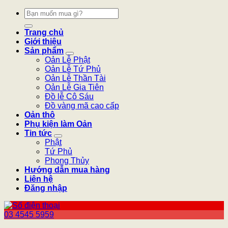
Tìm
kiếm:
Trang chủ
Giới thiệu
Sản phẩm
Oản Lễ Phật
Oản Lễ Tứ Phủ
Oản Lễ Thần Tài
Oản Lễ Gia Tiên
Đồ lễ Cô Sáu
Đồ vàng mã cao cấp
Oản thô
Phụ kiện làm Oản
Tin tức
Phật
Tứ Phủ
Phong Thủy
Hướng dẫn mua hàng
Liên hệ
Đăng nhập
03 4545 5959