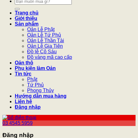
Tìm
kiếm:
Trang chủ
Giới thiệu
Sản phẩm
Oản Lễ Phật
Oản Lễ Tứ Phủ
Oản Lễ Thần Tài
Oản Lễ Gia Tiên
Đồ lễ Cô Sáu
Đồ vàng mã cao cấp
Oản thô
Phụ kiện làm Oản
Tin tức
Phật
Tứ Phủ
Phong Thủy
Hướng dẫn mua hàng
Liên hệ
Đăng nhập
03 4545 5959
Đăng nhập