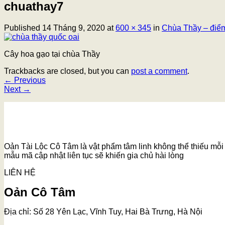
chuathay7
Published
14 Tháng 9, 2020
at
600 × 345
in
Chùa Thầy – điểm 
Cây hoa gạo tại chùa Thầy
Trackbacks are closed, but you can
post a comment
.
←
Previous
Next
→
Oản Tài Lộc Cô Tâm là vật phẩm tâm linh không thể thiếu mỗi k
mẫu mã cập nhật liên tục sẽ khiến gia chủ hài lòng
LIÊN HỆ
Oản Cô Tâm
Địa chỉ: Số 28 Yên Lạc, Vĩnh Tuy, Hai Bà Trưng, Hà Nội