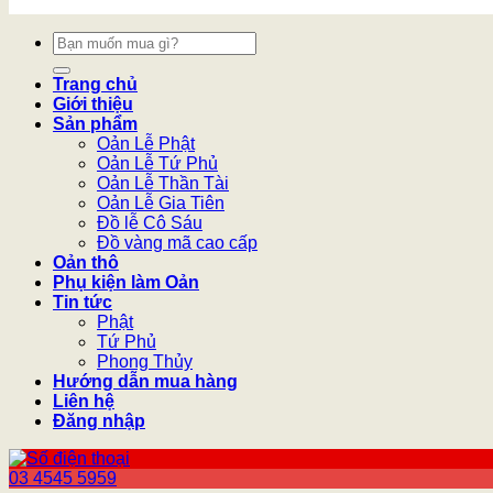
Tìm
kiếm:
Trang chủ
Giới thiệu
Sản phẩm
Oản Lễ Phật
Oản Lễ Tứ Phủ
Oản Lễ Thần Tài
Oản Lễ Gia Tiên
Đồ lễ Cô Sáu
Đồ vàng mã cao cấp
Oản thô
Phụ kiện làm Oản
Tin tức
Phật
Tứ Phủ
Phong Thủy
Hướng dẫn mua hàng
Liên hệ
Đăng nhập
03 4545 5959