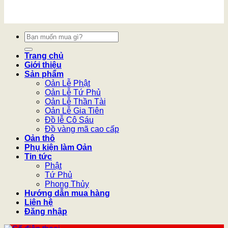
Tìm
kiếm:
Trang chủ
Giới thiệu
Sản phẩm
Oản Lễ Phật
Oản Lễ Tứ Phủ
Oản Lễ Thần Tài
Oản Lễ Gia Tiên
Đồ lễ Cô Sáu
Đồ vàng mã cao cấp
Oản thô
Phụ kiện làm Oản
Tin tức
Phật
Tứ Phủ
Phong Thủy
Hướng dẫn mua hàng
Liên hệ
Đăng nhập