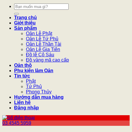
Tìm
kiếm:
Trang chủ
Giới thiệu
Sản phẩm
Oản Lễ Phật
Oản Lễ Tứ Phủ
Oản Lễ Thần Tài
Oản Lễ Gia Tiên
Đồ lễ Cô Sáu
Đồ vàng mã cao cấp
Oản thô
Phụ kiện làm Oản
Tin tức
Phật
Tứ Phủ
Phong Thủy
Hướng dẫn mua hàng
Liên hệ
Đăng nhập
03 4545 5959