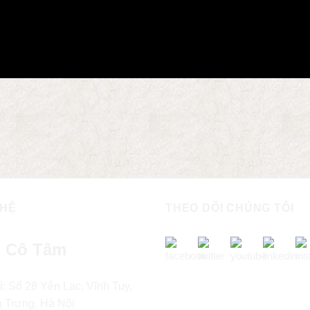
 HỆ
THEO DÕI CHÚNG TÔI
 Cô Tâm
ỉ: Số 28 Yên Lạc, Vĩnh Tuy,
à Trưng, Hà Nội