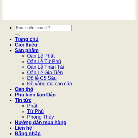
Tìm
kiếm:
Trang chủ
Giới thiệu
Sản phẩm
Oản Lễ Phật
Oản Lễ Tứ Phủ
Oản Lễ Thần Tài
Oản Lễ Gia Tiên
Đồ lễ Cô Sáu
Đồ vàng mã cao cấp
Oản thô
Phụ kiện làm Oản
Tin tức
Phật
Tứ Phủ
Phong Thủy
Hướng dẫn mua hàng
Liên hệ
Đăng nhập