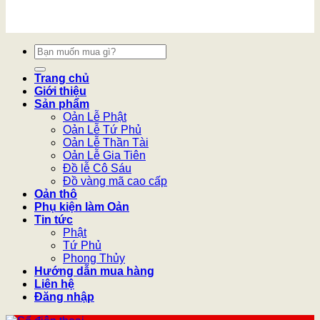
Tìm
kiếm:
Trang chủ
Giới thiệu
Sản phẩm
Oản Lễ Phật
Oản Lễ Tứ Phủ
Oản Lễ Thần Tài
Oản Lễ Gia Tiên
Đồ lễ Cô Sáu
Đồ vàng mã cao cấp
Oản thô
Phụ kiện làm Oản
Tin tức
Phật
Tứ Phủ
Phong Thủy
Hướng dẫn mua hàng
Liên hệ
Đăng nhập