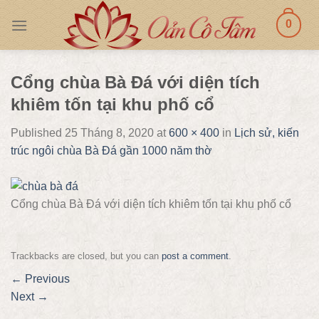
Skip
0
to
content
Cổng chùa Bà Đá với diện tích
khiêm tốn tại khu phố cổ
Published
25 Tháng 8, 2020
at
600 × 400
in
Lịch sử, kiến
trúc ngôi chùa Bà Đá gần 1000 năm thờ
Cổng chùa Bà Đá với diện tích khiêm tốn tại khu phố cổ
Trackbacks are closed, but you can
post a comment
.
←
Previous
Next
→