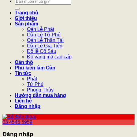
Tìm
kiếm:
Trang chủ
Giới thiệu
Sản phẩm
Oản Lễ Phật
Oản Lễ Tứ Phủ
Oản Lễ Thần Tài
Oản Lễ Gia Tiên
Đồ lễ Cô Sáu
Đồ vàng mã cao cấp
Oản thô
Phụ kiện làm Oản
Tin tức
Phật
Tứ Phủ
Phong Thủy
Hướng dẫn mua hàng
Liên hệ
Đăng nhập
03 4545 5959
Đăng nhập