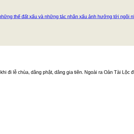
những thế đất xấu và những tác nhân xấu ảnh hưởng tới ngôi 
hi đi lễ chùa, dâng phật, dâng gia tiên. Ngoài ra Oản Tài Lộc đ