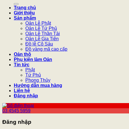
kiếm:
Trang chủ
Giới thiệu
Sản phẩm
Oản Lễ Phật
Oản Lễ Tứ Phủ
Oản Lễ Thần Tài
Oản Lễ Gia Tiên
Đồ lễ Cô Sáu
Đồ vàng mã cao cấp
Oản thô
Phụ kiện làm Oản
Tin tức
Phật
Tứ Phủ
Phong Thủy
Hướng dẫn mua hàng
Liên hệ
Đăng nhập
03 4545 5959
Đăng nhập