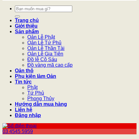
Tìm
kiếm:
Trang chủ
Giới thiệu
Sản phẩm
Oản Lễ Phật
Oản Lễ Tứ Phủ
Oản Lễ Thần Tài
Oản Lễ Gia Tiên
Đồ lễ Cô Sáu
Đồ vàng mã cao cấp
Oản thô
Phụ kiện làm Oản
Tin tức
Phật
Tứ Phủ
Phong Thủy
Hướng dẫn mua hàng
Liên hệ
Đăng nhập
03 4545 5959