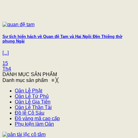
Sự tích hiển hách về Quan đệ Tam và Hai Ngôi Đền Thiêng thờ
phụng Ngài
[...]
15
Th4
DANH MỤC SẢN PHẨM
Danh mục sản phẩm
≡
╳
Oản Lễ Phật
Oản Lễ Tứ Phủ
Oản Lễ Gia Tiên
Oản Lễ Thần Tài
Đồ lễ Cô Sáu
Đồ vàng mã cao cấp
Phụ kiện làm Oản