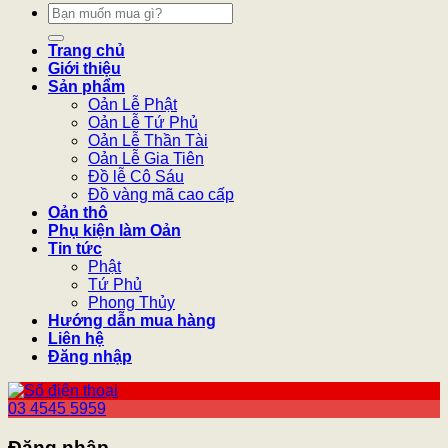
Tìm
kiếm:
Trang chủ
Giới thiệu
Sản phẩm
Oản Lễ Phật
Oản Lễ Tứ Phủ
Oản Lễ Thần Tài
Oản Lễ Gia Tiên
Đồ lễ Cô Sáu
Đồ vàng mã cao cấp
Oản thô
Phụ kiện làm Oản
Tin tức
Phật
Tứ Phủ
Phong Thủy
Hướng dẫn mua hàng
Liên hệ
Đăng nhập
03 4545 5959
Đăng nhập