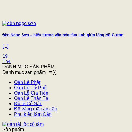
Đền Ngọc Sơn – biểu tượng văn hóa tâm linh giữa lòng Hồ Gươm
[...]
19
Th4
DANH MỤC SẢN PHẨM
Danh mục sản phẩm
≡
╳
Oản Lễ Phật
Oản Lễ Tứ Phủ
Oản Lễ Gia Tiên
Oản Lễ Thần Tài
Đồ lễ Cô Sáu
Đồ vàng mã cao cấp
Phụ kiện làm Oản
Sản phẩm