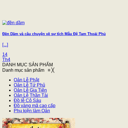
Đền Dầm và câu chuyện về sự tích Mẫu Đệ Tam Thoải Phủ
[...]
14
Th4
DANH MỤC SẢN PHẨM
Danh mục sản phẩm
≡
╳
Oản Lễ Phật
Oản Lễ Tứ Phủ
Oản Lễ Gia Tiên
Oản Lễ Thần Tài
Đồ lễ Cô Sáu
Đồ vàng mã cao cấp
Phụ kiện làm Oản