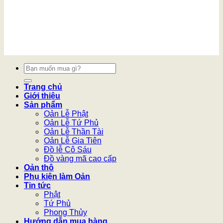
Tìm
kiếm:
Trang chủ
Giới thiệu
Sản phẩm
Oản Lễ Phật
Oản Lễ Tứ Phủ
Oản Lễ Thần Tài
Oản Lễ Gia Tiên
Đồ lễ Cô Sáu
Đồ vàng mã cao cấp
Oản thô
Phụ kiện làm Oản
Tin tức
Phật
Tứ Phủ
Phong Thủy
Hướng dẫn mua hàng